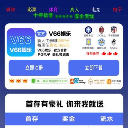

西点百科
蛋糕师培训需考虑哪些问题?
发布
·
2024-04-30
蛋糕师培训需考虑哪些问题?
随着烘焙行业的蓬勃发展，越
来越多的人对成为一名蛋糕师充满了兴趣和激情。蛋糕师不仅
能够创作出美味的糕点，还能通过精致的装饰技术让甜品成为
艺术品。如果你也梦想成为一名蛋糕师，那么参加专业的蛋糕
师培训是必不可少的。在选择蛋糕师培训时，需要考虑以下几
个问题，以确保你能获得学习体验和技能提升。